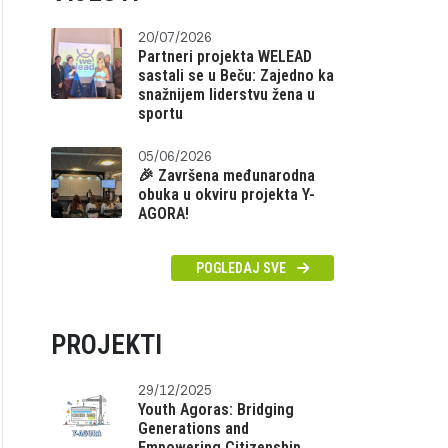
20/07/2026
Partneri projekta WELEAD
sastali se u Beču: Zajedno ka
snažnijem liderstvu žena u
sportu
05/06/2026
🎉 Završena međunarodna
obuka u okviru projekta Y-
AGORA!
POGLEDAJ SVE
PROJEKTI
29/12/2025
Youth Agoras: Bridging
Generations and
Empowering Citizenship