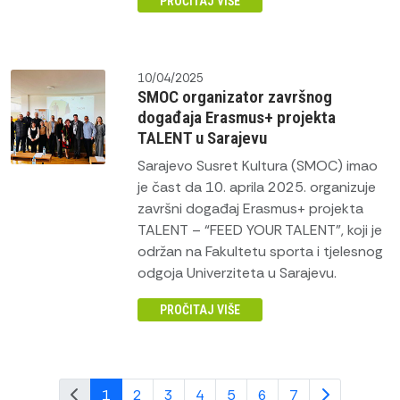
PROČITAJ VIŠE
10/04/2025
SMOC organizator završnog
događaja Erasmus+ projekta
TALENT u Sarajevu
Sarajevo Susret Kultura (SMOC) imao
je čast da 10. aprila 2025. organizuje
završni događaj Erasmus+ projekta
TALENT – “FEED YOUR TALENT”, koji je
održan na Fakultetu sporta i tjelesnog
odgoja Univerziteta u Sarajevu.
PROČITAJ VIŠE
1
2
3
4
5
6
7