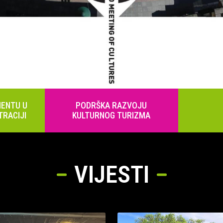
ENTU U
PODRŠKA RAZVOJU
TRACIJI
KULTURNOG TURIZMA
VIJESTI